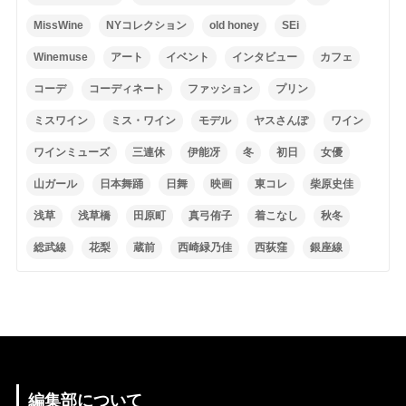
MissWine
NYコレクション
old honey
SEi
Winemuse
アート
イベント
インタビュー
カフェ
コーデ
コーディネート
ファッション
プリン
ミスワイン
ミス・ワイン
モデル
ヤスさんぽ
ワイン
ワインミューズ
三連休
伊能冴
冬
初日
女優
山ガール
日本舞踊
日舞
映画
東コレ
柴原史佳
浅草
浅草橋
田原町
真弓侑子
着こなし
秋冬
総武線
花梨
蔵前
西崎緑乃佳
西荻窪
銀座線
編集部について