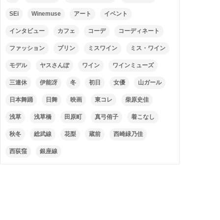
SEi
Winemuse
アート
イベント
インタビュー
カフェ
コーデ
コーディネート
ファッション
プリン
ミスワイン
ミス・ワイン
モデル
ヤスさんぽ
ワイン
ワインミューズ
三連休
伊能冴
冬
初日
女優
山ガール
日本舞踊
日舞
映画
東コレ
柴原史佳
浅草
浅草橋
田原町
真弓侑子
着こなし
秋冬
総武線
花梨
蔵前
西崎緑乃佳
西荻窪
銀座線