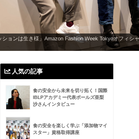
回手塚治虫文化賞短編賞受賞！「大家さんと僕」矢部太郎さ
人気の記事
食の安全から未来を切り拓く！国際
IBLPアカデミー代表ポールズ亜梨
沙さんインタビュー
食の安全を楽しく学ぶ「添加物マイ
スター」資格取得講座