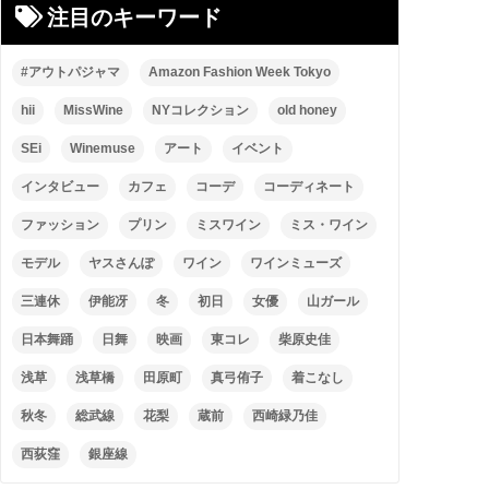
注目のキーワード
#アウトパジャマ
Amazon Fashion Week Tokyo
hii
MissWine
NYコレクション
old honey
SEi
Winemuse
アート
イベント
インタビュー
カフェ
コーデ
コーディネート
ファッション
プリン
ミスワイン
ミス・ワイン
モデル
ヤスさんぽ
ワイン
ワインミューズ
三連休
伊能冴
冬
初日
女優
山ガール
日本舞踊
日舞
映画
東コレ
柴原史佳
浅草
浅草橋
田原町
真弓侑子
着こなし
秋冬
総武線
花梨
蔵前
西崎緑乃佳
西荻窪
銀座線