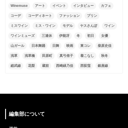
Winemuse
アート
イベント
インタビュー
カフェ
コーデ
コーディネート
ファッション
プリン
ミスワイン
ミス・ワイン
モデル
ヤスさんぽ
ワイン
ワインミューズ
三連休
伊能冴
冬
初日
女優
山ガール
日本舞踊
日舞
映画
東コレ
柴原史佳
浅草
浅草橋
田原町
真弓侑子
着こなし
秋冬
総武線
花梨
蔵前
西崎緑乃佳
西荻窪
銀座線
編集部について