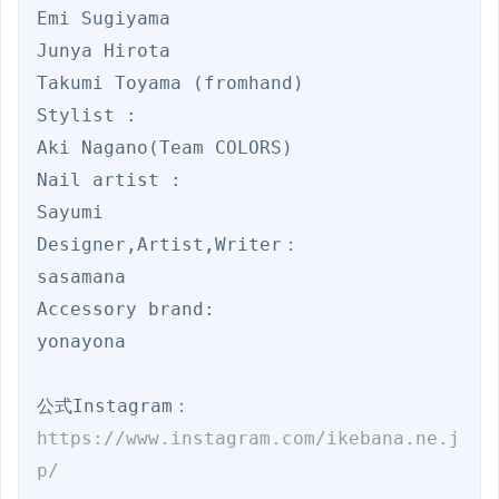
Emi Sugiyama

Junya Hirota

Takumi Toyama (fromhand)

Stylist :

Aki Nagano(Team COLORS)

Nail artist :

Sayumi

Designer,Artist,Writer：

sasamana

Accessory brand:

yonayona

公式Instagram：
https://www.instagram.com/ikebana.ne.j
p/