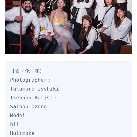
【衣・化・花】

Photographer：

Takumaru Isshiki 

Ikebana Artist：

Saihou Ozono

Model：

hii

Hairmake：
