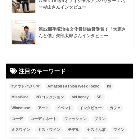
Week Tokyoオフィシャルアンバサダー ハリ
ー杉山さんインタビュー
第22回手塚治虫文化賞短編賞受賞！「大家さ
んと僕」矢部太郎さんインタビュー
注目のキーワード
#アウトパジャマ
Amazon Fashion Week Tokyo
hii
MissWine
NYコレクション
old honey
SEi
Winemuse
アート
イベント
インタビュー
カフェ
コーデ
コーディネート
ファッション
プリン
ミスワイン
ミス・ワイン
モデル
ヤスさんぽ
ワイン