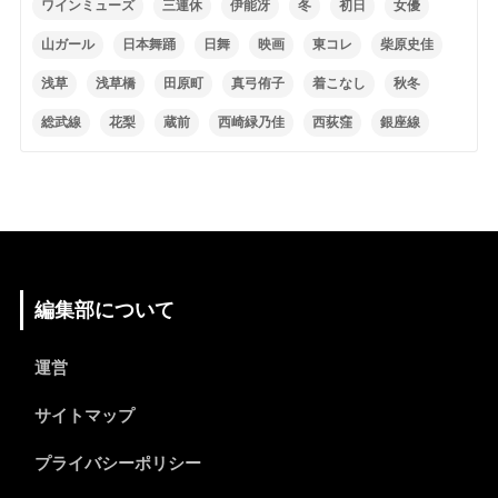
ワインミューズ
三連休
伊能冴
冬
初日
女優
山ガール
日本舞踊
日舞
映画
東コレ
柴原史佳
浅草
浅草橋
田原町
真弓侑子
着こなし
秋冬
総武線
花梨
蔵前
西崎緑乃佳
西荻窪
銀座線
編集部について
運営
サイトマップ
プライバシーポリシー