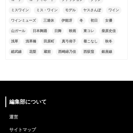
ミスワイン
ミス・ワイン
モデル
ヤスさんぽ
ワイン
ワインミューズ
三連休
伊能冴
冬
初日
女優
山ガール
日本舞踊
日舞
映画
東コレ
柴原史佳
浅草
浅草橋
田原町
真弓侑子
着こなし
秋冬
総武線
花梨
蔵前
西崎緑乃佳
西荻窪
銀座線
編集部について
運営
サイトマップ