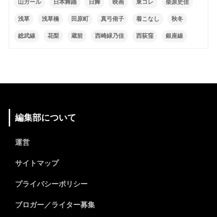
山ガール
日本舞踊
日舞
映画
東コレ
柴原史佳
浅草
浅草橋
田原町
真弓侑子
着こなし
秋冬
総武線
花梨
蔵前
西崎緑乃佳
西荻窪
銀座線
編集部について
運営
サイトマップ
プライバシーポリシー
ブロガー／ライター募集