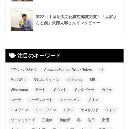
第22回手塚治虫文化賞短編賞受賞！「大家さ
んと僕」矢部太郎さんインタビュー
注目のキーワード
#アウトパジャマ
Amazon Fashion Week Tokyo
hii
MissWine
NYコレクション
old honey
SEi
Winemuse
アート
イベント
インタビュー
カフェ
コーデ
コーディネート
ファッション
プリン
ミスワイン
ミス・ワイン
モデル
ヤスさんぽ
ワイン
ワインミューズ
三連休
伊能冴
冬
初日
女優