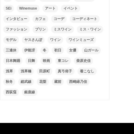
SEi
Winemuse
アート
イベント
インタビュー
カフェ
コーデ
コーディネート
ファッション
プリン
ミスワイン
ミス・ワイン
モデル
ヤスさんぽ
ワイン
ワインミューズ
三連休
伊能冴
冬
初日
女優
山ガール
日本舞踊
日舞
映画
東コレ
柴原史佳
浅草
浅草橋
田原町
真弓侑子
着こなし
秋冬
総武線
花梨
蔵前
西崎緑乃佳
西荻窪
銀座線