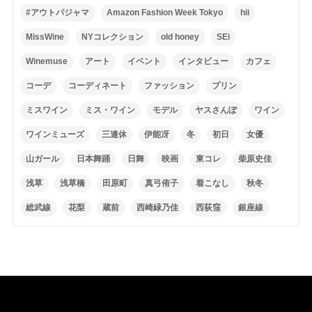
#アウトパジャマ
Amazon Fashion Week Tokyo
hii
MissWine
NYコレクション
old honey
SEi
Winemuse
アート
イベント
インタビュー
カフェ
コーデ
コーディネート
ファッション
プリン
ミスワイン
ミス・ワイン
モデル
ヤスさんぽ
ワイン
ワインミューズ
三連休
伊能冴
冬
初日
女優
山ガール
日本舞踊
日舞
映画
東コレ
柴原史佳
浅草
浅草橋
田原町
真弓侑子
着こなし
秋冬
総武線
花梨
蔵前
西崎緑乃佳
西荻窪
銀座線