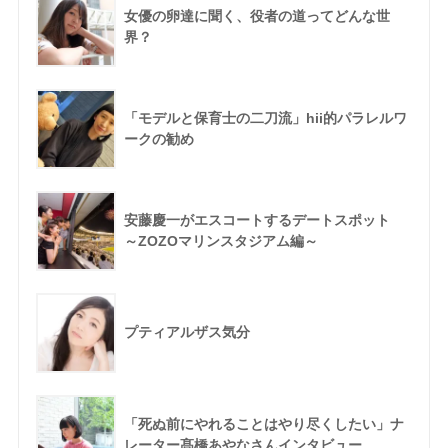
女優の卵達に聞く、役者の道ってどんな世
界？
「モデルと保育士の二刀流」hii的パラレルワ
ークの勧め
安藤慶一がエスコートするデートスポット
～ZOZOマリンスタジアム編～
プティアルザス気分
「死ぬ前にやれることはやり尽くしたい」ナ
レーター髙橋あやなさんインタビュー