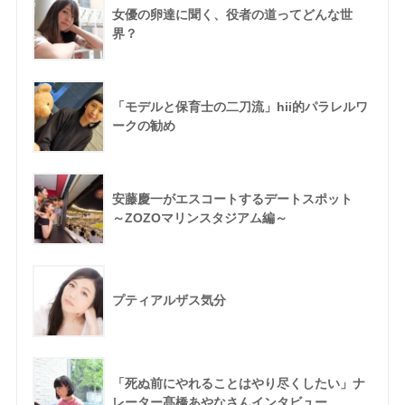
女優の卵達に聞く、役者の道ってどんな世
界？
「モデルと保育士の二刀流」hii的パラレルワ
ークの勧め
安藤慶一がエスコートするデートスポット
～ZOZOマリンスタジアム編～
プティアルザス気分
「死ぬ前にやれることはやり尽くしたい」ナ
レーター髙橋あやなさんインタビュー