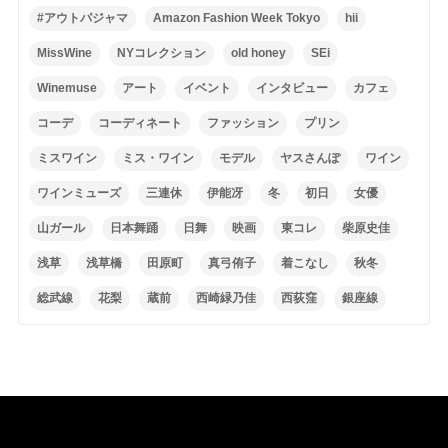
#アウトパジャマ
Amazon Fashion Week Tokyo
hii
MissWine
NYコレクション
old honey
SEi
Winemuse
アート
イベント
インタビュー
カフェ
コーデ
コーディネート
ファッション
プリン
ミスワイン
ミス・ワイン
モデル
ヤスさんぽ
ワイン
ワインミューズ
三連休
伊能冴
冬
初日
女優
山ガール
日本舞踊
日舞
映画
東コレ
柴原史佳
浅草
浅草橋
田原町
真弓侑子
着こなし
秋冬
総武線
花梨
蔵前
西崎緑乃佳
西荻窪
銀座線