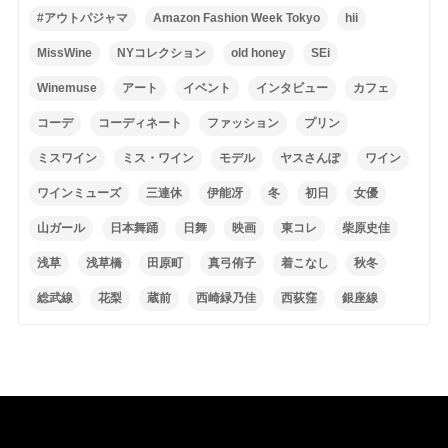
#アウトパジャマ
Amazon Fashion Week Tokyo
hii
MissWine
NYコレクション
old honey
SEi
Winemuse
アート
イベント
インタビュー
カフェ
コーデ
コーディネート
ファッション
プリン
ミスワイン
ミス・ワイン
モデル
ヤスさんぽ
ワイン
ワインミューズ
三連休
伊能冴
冬
初日
女優
山ガール
日本舞踊
日舞
映画
東コレ
柴原史佳
浅草
浅草橋
田原町
真弓侑子
着こなし
秋冬
総武線
花梨
蔵前
西崎緑乃佳
西荻窪
銀座線