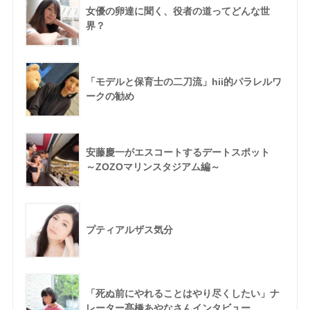
女優の卵達に聞く、役者の道ってどんな世
界？
「モデルと保育士の二刀流」hii的パラレルワ
ークの勧め
安藤慶一がエスコートするデートスポット
～ZOZOマリンスタジアム編～
プティアルザス気分
「死ぬ前にやれることはやり尽くしたい」ナ
レーター髙橋あやなさんインタビュー