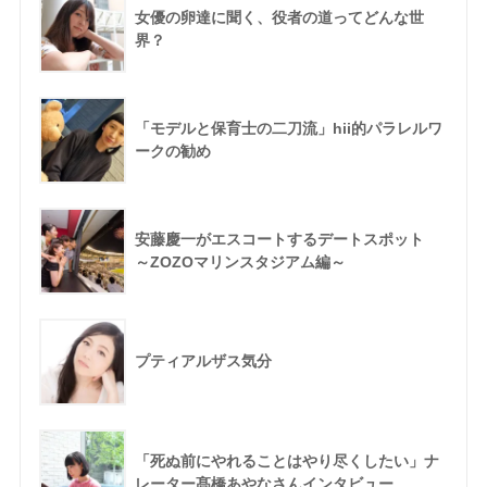
女優の卵達に聞く、役者の道ってどんな世
界？
「モデルと保育士の二刀流」hii的パラレルワ
ークの勧め
安藤慶一がエスコートするデートスポット
～ZOZOマリンスタジアム編～
プティアルザス気分
「死ぬ前にやれることはやり尽くしたい」ナ
レーター髙橋あやなさんインタビュー