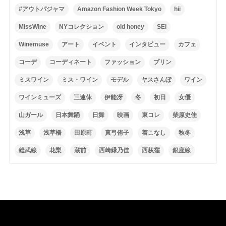
#アウトパジャマ
Amazon Fashion Week Tokyo
hii
MissWine
NYコレクション
old honey
SEi
Winemuse
アート
イベント
インタビュー
カフェ
コーデ
コーディネート
ファッション
プリン
ミスワイン
ミス・ワイン
モデル
ヤスさんぽ
ワイン
ワインミューズ
三連休
伊能冴
冬
初日
女優
山ガール
日本舞踊
日舞
映画
東コレ
柴原史佳
浅草
浅草橋
田原町
真弓侑子
着こなし
秋冬
総武線
花梨
蔵前
西崎緑乃佳
西荻窪
銀座線