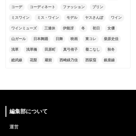
コーデ
コーディネート
ファッション
プリン
ミスワイン
ミス・ワイン
モデル
ヤスさんぽ
ワイン
ワインミューズ
三連休
伊能冴
冬
初日
女優
山ガール
日本舞踊
日舞
映画
東コレ
柴原史佳
浅草
浅草橋
田原町
真弓侑子
着こなし
秋冬
総武線
花梨
蔵前
西崎緑乃佳
西荻窪
銀座線
編集部について
運営