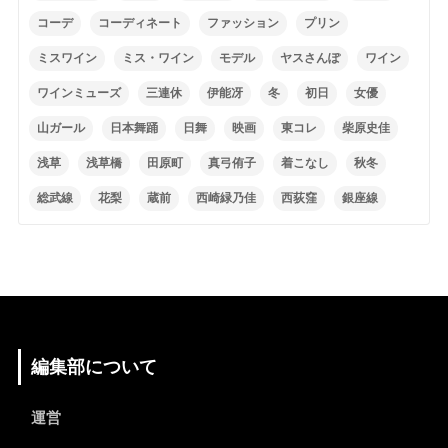
コーデ
コーディネート
ファッション
プリン
ミスワイン
ミス・ワイン
モデル
ヤスさんぽ
ワイン
ワインミューズ
三連休
伊能冴
冬
初日
女優
山ガール
日本舞踊
日舞
映画
東コレ
柴原史佳
浅草
浅草橋
田原町
真弓侑子
着こなし
秋冬
総武線
花梨
蔵前
西崎緑乃佳
西荻窪
銀座線
編集部について
運営