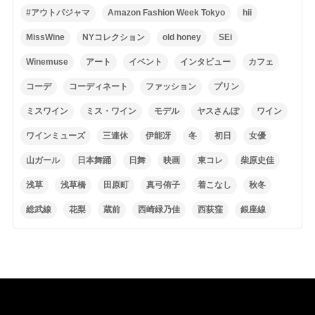
#アウトパジャマ
Amazon Fashion Week Tokyo
hii
MissWine
NYコレクション
old honey
SEi
Winemuse
アート
イベント
インタビュー
カフェ
コーデ
コーディネート
ファッション
プリン
ミスワイン
ミス・ワイン
モデル
ヤスさんぽ
ワイン
ワインミューズ
三連休
伊能冴
冬
初日
女優
山ガール
日本舞踊
日舞
映画
東コレ
柴原史佳
浅草
浅草橋
田原町
真弓侑子
着こなし
秋冬
総武線
花梨
蔵前
西崎緑乃佳
西荻窪
銀座線