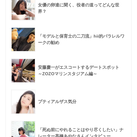
女優の卵達に聞く、役者の道ってどんな世
界？
「モデルと保育士の二刀流」hii的パラレルワ
ークの勧め
安藤慶一がエスコートするデートスポット
～ZOZOマリンスタジアム編～
プティアルザス気分
「死ぬ前にやれることはやり尽くしたい」ナ
レーター髙橋あやなさんインタビュー