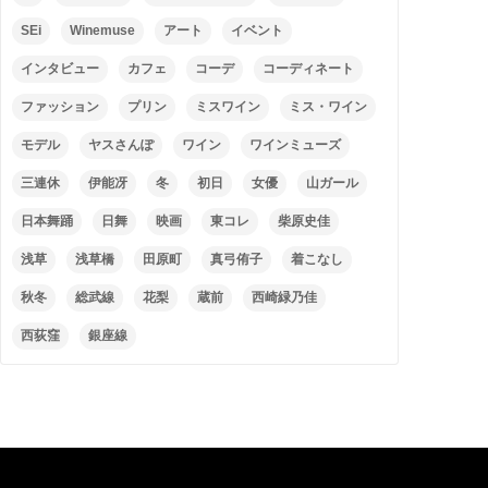
SEi
Winemuse
アート
イベント
インタビュー
カフェ
コーデ
コーディネート
ファッション
プリン
ミスワイン
ミス・ワイン
モデル
ヤスさんぽ
ワイン
ワインミューズ
三連休
伊能冴
冬
初日
女優
山ガール
日本舞踊
日舞
映画
東コレ
柴原史佳
浅草
浅草橋
田原町
真弓侑子
着こなし
秋冬
総武線
花梨
蔵前
西崎緑乃佳
西荻窪
銀座線