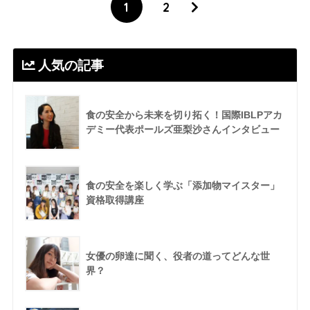
1
2
人気の記事
食の安全から未来を切り拓く！国際IBLPアカ
デミー代表ポールズ亜梨沙さんインタビュー
食の安全を楽しく学ぶ「添加物マイスター」
資格取得講座
女優の卵達に聞く、役者の道ってどんな世
界？