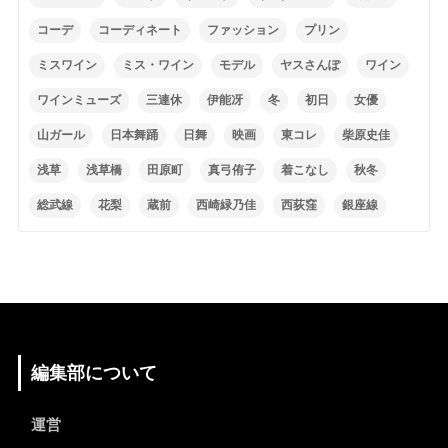
コーデ
コーディネート
ファッション
プリン
ミスワイン
ミス・ワイン
モデル
ヤスさんぽ
ワイン
ワインミューズ
三連休
伊能冴
冬
初日
女優
山ガール
日本舞踊
日舞
映画
東コレ
柴原史佳
浅草
浅草橋
田原町
真弓侑子
着こなし
秋冬
総武線
花梨
蔵前
西崎緑乃佳
西荻窪
銀座線
編集部について
運営