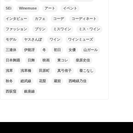
SEi
Winemuse
アート
イベント
インタビュー
カフェ
コーデ
コーディネート
ファッション
プリン
ミスワイン
ミス・ワイン
モデル
ヤスさんぽ
ワイン
ワインミューズ
三連休
伊能冴
冬
初日
女優
山ガール
日本舞踊
日舞
映画
東コレ
柴原史佳
浅草
浅草橋
田原町
真弓侑子
着こなし
秋冬
総武線
花梨
蔵前
西崎緑乃佳
西荻窪
銀座線