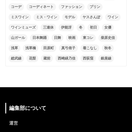
コーデ
コーディネート
ファッション
プリン
ミスワイン
ミス・ワイン
モデル
ヤスさんぽ
ワイン
ワインミューズ
三連休
伊能冴
冬
初日
女優
山ガール
日本舞踊
日舞
映画
東コレ
柴原史佳
浅草
浅草橋
田原町
真弓侑子
着こなし
秋冬
総武線
花梨
蔵前
西崎緑乃佳
西荻窪
銀座線
編集部について
運営