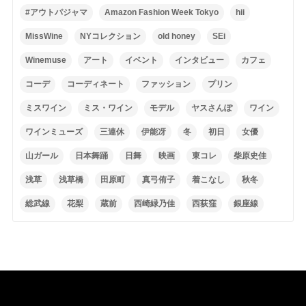
#アウトパジャマ
Amazon Fashion Week Tokyo
hii
MissWine
NYコレクション
old honey
SEi
Winemuse
アート
イベント
インタビュー
カフェ
コーデ
コーディネート
ファッション
プリン
ミスワイン
ミス・ワイン
モデル
ヤスさんぽ
ワイン
ワインミューズ
三連休
伊能冴
冬
初日
女優
山ガール
日本舞踊
日舞
映画
東コレ
柴原史佳
浅草
浅草橋
田原町
真弓侑子
着こなし
秋冬
総武線
花梨
蔵前
西崎緑乃佳
西荻窪
銀座線