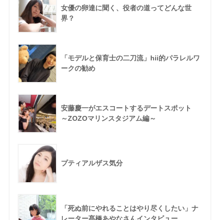
女優の卵達に聞く、役者の道ってどんな世
界？
「モデルと保育士の二刀流」hii的パラレルワ
ークの勧め
安藤慶一がエスコートするデートスポット
～ZOZOマリンスタジアム編～
プティアルザス気分
「死ぬ前にやれることはやり尽くしたい」ナ
レーター髙橋あやなさんインタビュー