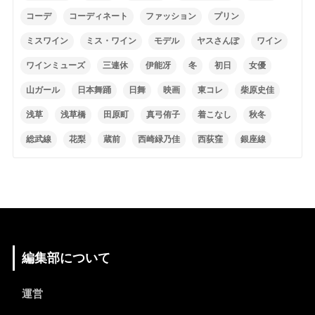
コーデ
コーディネート
ファッション
プリン
ミスワイン
ミス・ワイン
モデル
ヤスさんぽ
ワイン
ワインミューズ
三連休
伊能冴
冬
初日
女優
山ガール
日本舞踊
日舞
映画
東コレ
柴原史佳
浅草
浅草橋
田原町
真弓侑子
着こなし
秋冬
総武線
花梨
蔵前
西崎緑乃佳
西荻窪
銀座線
編集部について
運営