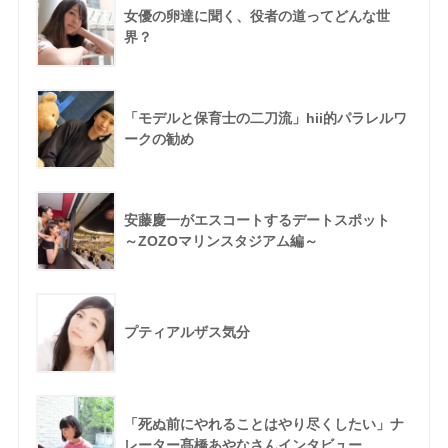
女優の卵達に聞く、役者の道ってどんな世
界？
「モデルと保育士の二刀流」hii的パラレルワ
ークの勧め
安藤慶一がエスコートするデートスポット
～ZOZOマリンスタジアム編～
プティアルザス気分
「死ぬ前にやれることはやり尽くしたい」ナ
レーター髙橋あやなさんインタビュー