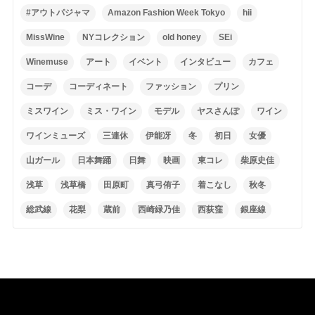
#アウトパジャマ
Amazon Fashion Week Tokyo
hii
MissWine
NYコレクション
old honey
SEi
Winemuse
アート
イベント
インタビュー
カフェ
コーデ
コーディネート
ファッション
プリン
ミスワイン
ミス・ワイン
モデル
ヤスさんぽ
ワイン
ワインミューズ
三連休
伊能冴
冬
初日
女優
山ガール
日本舞踊
日舞
映画
東コレ
柴原史佳
浅草
浅草橋
田原町
真弓侑子
着こなし
秋冬
総武線
花梨
蔵前
西崎緑乃佳
西荻窪
銀座線