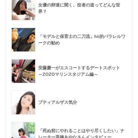
女優の卵達に聞く、役者の道ってどんな世
界？
「モデルと保育士の二刀流」hii的パラレルワ
ークの勧め
安藤慶一がエスコートするデートスポット
～ZOZOマリンスタジアム編～
プティアルザス気分
「死ぬ前にやれることはやり尽くしたい」ナ
レーター髙橋あやなさんインタビュー