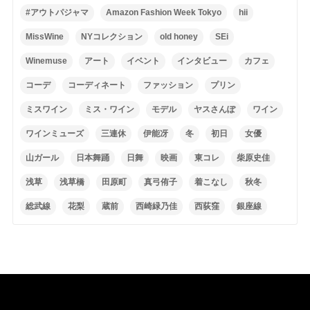
#アウトパジャマ
Amazon Fashion Week Tokyo
hii
MissWine
NYコレクション
old honey
SEi
Winemuse
アート
イベント
インタビュー
カフェ
コーデ
コーディネート
ファッション
プリン
ミスワイン
ミス・ワイン
モデル
ヤスさんぽ
ワイン
ワインミューズ
三連休
伊能冴
冬
初日
女優
山ガール
日本舞踊
日舞
映画
東コレ
柴原史佳
浅草
浅草橋
田原町
真弓侑子
着こなし
秋冬
総武線
花梨
蔵前
西崎緑乃佳
西荻窪
銀座線