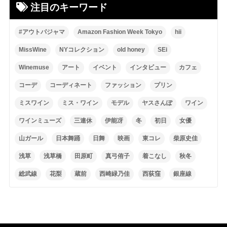
注目のキーワード
#アウトパジャマ
Amazon Fashion Week Tokyo
hii
MissWine
NYコレクション
old honey
SEi
Winemuse
アート
イベント
インタビュー
カフェ
コーデ
コーディネート
ファッション
プリン
ミスワイン
ミス・ワイン
モデル
ヤスさんぽ
ワイン
ワインミューズ
三連休
伊能冴
冬
初日
女優
山ガール
日本舞踊
日舞
映画
東コレ
柴原史佳
浅草
浅草橋
田原町
真弓侑子
着こなし
秋冬
総武線
花梨
蔵前
西崎緑乃佳
西荻窪
銀座線