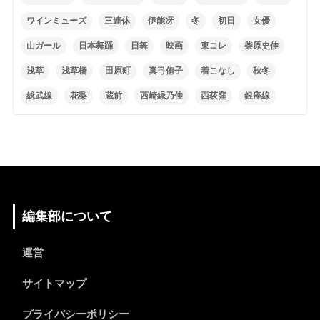
ワインミューズ
三連休
伊能冴
冬
初日
女優
山ガール
日本舞踊
日舞
映画
東コレ
柴原史佳
浅草
浅草橋
田原町
真弓侑子
着こなし
秋冬
総武線
花梨
蔵前
西崎緑乃佳
西荻窪
銀座線
編集部について
運営
サイトマップ
プライバシーポリシー