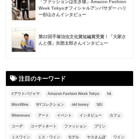
「ファッションは生き様」Amazon Fashion
Week Tokyoオフィシャルアンバサダー ハリ
ー杉山さんインタビュー
第22回手塚治虫文化賞短編賞受賞！「大家さ
んと僕」矢部太郎さんインタビュー
注目のキーワード
#アウトパジャマ
Amazon Fashion Week Tokyo
hii
MissWine
NYコレクション
old honey
SEi
Winemuse
アート
イベント
インタビュー
カフェ
コーデ
コーディネート
ファッション
プリン
ミスワイン
ミス・ワイン
モデル
ヤスさんぽ
ワイン