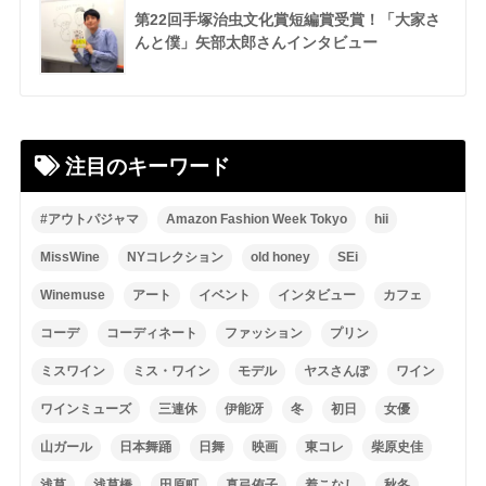
第22回手塚治虫文化賞短編賞受賞！「大家さ
んと僕」矢部太郎さんインタビュー
注目のキーワード
#アウトパジャマ
Amazon Fashion Week Tokyo
hii
MissWine
NYコレクション
old honey
SEi
Winemuse
アート
イベント
インタビュー
カフェ
コーデ
コーディネート
ファッション
プリン
ミスワイン
ミス・ワイン
モデル
ヤスさんぽ
ワイン
ワインミューズ
三連休
伊能冴
冬
初日
女優
山ガール
日本舞踊
日舞
映画
東コレ
柴原史佳
浅草
浅草橋
田原町
真弓侑子
着こなし
秋冬