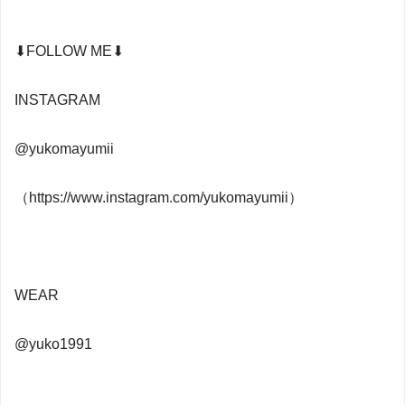
⬇︎FOLLOW ME⬇︎
INSTAGRAM
@yukomayumii
（https://www.instagram.com/yukomayumii）
WEAR
@yuko1991