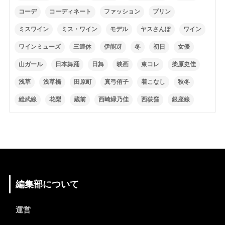
コーデ
コーディネート
ファッション
プリン
ミスワイン
ミス・ワイン
モデル
ヤスさんぽ
ワイン
ワインミューズ
三連休
伊能冴
冬
初日
女優
山ガール
日本舞踊
日舞
映画
東コレ
柴原史佳
浅草
浅草橋
田原町
真弓侑子
着こなし
秋冬
総武線
花梨
蔵前
西崎緑乃佳
西荻窪
銀座線
編集部について
運営