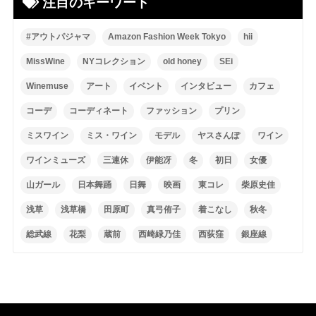
注目のキーワード
#アウトパジャマ
Amazon Fashion Week Tokyo
hii
MissWine
NYコレクション
old honey
SEi
Winemuse
アート
イベント
インタビュー
カフェ
コーデ
コーディネート
ファッション
プリン
ミスワイン
ミス・ワイン
モデル
ヤスさんぽ
ワイン
ワインミューズ
三連休
伊能冴
冬
初日
女優
山ガール
日本舞踊
日舞
映画
東コレ
柴原史佳
浅草
浅草橋
田原町
真弓侑子
着こなし
秋冬
総武線
花梨
蔵前
西崎緑乃佳
西荻窪
銀座線