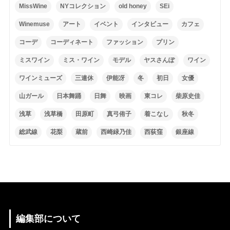
MissWine
NYコレクション
old honey
SEi
Winemuse
アート
イベント
インタビュー
カフェ
コーデ
コーディネート
ファッション
プリン
ミスワイン
ミス・ワイン
モデル
ヤスさんぽ
ワイン
ワインミューズ
三連休
伊能冴
冬
初日
女優
山ガール
日本舞踊
日舞
映画
東コレ
柴原史佳
浅草
浅草橋
田原町
真弓侑子
着こなし
秋冬
総武線
花梨
蔵前
西崎緑乃佳
西荻窪
銀座線
編集部について