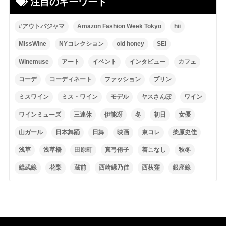
注目のキーワード
#アウトパジャマ
Amazon Fashion Week Tokyo
hii
MissWine
NYコレクション
old honey
SEi
Winemuse
アート
イベント
インタビュー
カフェ
コーデ
コーディネート
ファッション
プリン
ミスワイン
ミス・ワイン
モデル
ヤスさんぽ
ワイン
ワインミューズ
三連休
伊能冴
冬
初日
女優
山ガール
日本舞踊
日舞
映画
東コレ
柴原史佳
浅草
浅草橋
田原町
真弓侑子
着こなし
秋冬
総武線
花梨
蔵前
西崎緑乃佳
西荻窪
銀座線