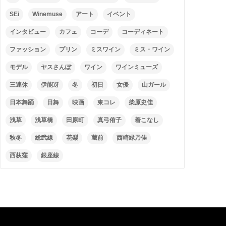
SEi
Winemuse
アート
イベント
インタビュー
カフェ
コーデ
コーディネート
ファッション
プリン
ミスワイン
ミス・ワイン
モデル
ヤスさんぽ
ワイン
ワインミューズ
三連休
伊能冴
冬
初日
女優
山ガール
日本舞踊
日舞
映画
東コレ
柴原史佳
浅草
浅草橋
田原町
真弓侑子
着こなし
秋冬
総武線
花梨
蔵前
西崎緑乃佳
西荻窪
銀座線