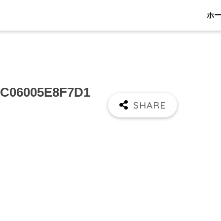
ホ
-C06005E8F7D1