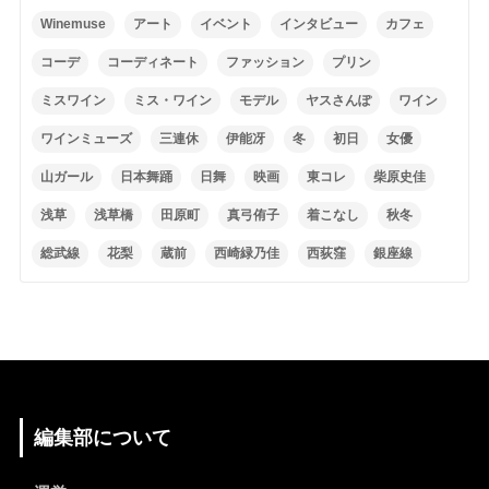
Winemuse
アート
イベント
インタビュー
カフェ
コーデ
コーディネート
ファッション
プリン
ミスワイン
ミス・ワイン
モデル
ヤスさんぽ
ワイン
ワインミューズ
三連休
伊能冴
冬
初日
女優
山ガール
日本舞踊
日舞
映画
東コレ
柴原史佳
浅草
浅草橋
田原町
真弓侑子
着こなし
秋冬
総武線
花梨
蔵前
西崎緑乃佳
西荻窪
銀座線
編集部について