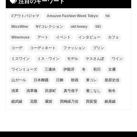
注目のキーワード
#アウトパジャマ
Amazon Fashion Week Tokyo
hii
MissWine
NYコレクション
old honey
SEi
Winemuse
アート
イベント
インタビュー
カフェ
コーデ
コーディネート
ファッション
プリン
ミスワイン
ミス・ワイン
モデル
ヤスさんぽ
ワイン
ワインミューズ
三連休
伊能冴
冬
初日
女優
山ガール
日本舞踊
日舞
映画
東コレ
柴原史佳
浅草
浅草橋
田原町
真弓侑子
着こなし
秋冬
総武線
花梨
蔵前
西崎緑乃佳
西荻窪
銀座線