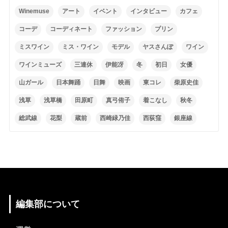
Winemuse
アート
イベント
インタビュー
カフェ
コーデ
コーディネート
ファッション
プリン
ミスワイン
ミス・ワイン
モデル
ヤスさんぽ
ワイン
ワインミューズ
三連休
伊能冴
冬
初日
女優
山ガール
日本舞踊
日舞
映画
東コレ
柴原史佳
浅草
浅草橋
田原町
真弓侑子
着こなし
秋冬
総武線
花梨
蔵前
西崎緑乃佳
西荻窪
銀座線
編集部について